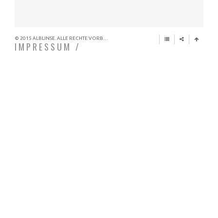
© 2015 ALBLINSE. ALLE RECHTE VORBEHALTEN.
IMPRESSUM /
HAUFTUNGSAUSSCHLUSS
Diese Seite wird Ihnen angeboten von:
ULRICH HEERMANN
Natur- und Landschaftsfotograf
TECKSTRASSE 6
72636 FRICKENHAUSEN
GERMANY
ULRICH.HEERMANN@T-ONLINE.DE
Konzeption & Design:
Isabel Junker Design
www.ij-design.de